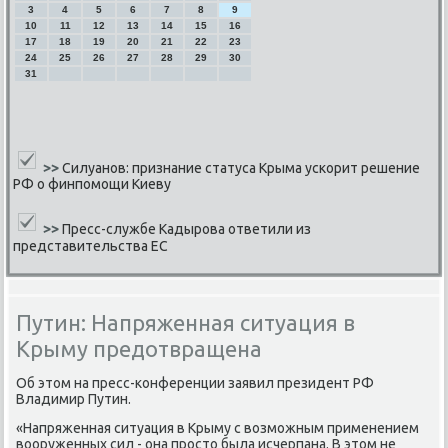
3
4
5
6
7
8
9
10
11
12
13
14
15
16
17
18
19
20
21
22
23
24
25
26
27
28
29
30
31
>>
Силуанов: признание статуса Крыма ускорит решение
РФ о финпомощи Киеву
>>
Пресс-службе Кадырова ответили из
представительства ЕС
Путин: Напряженная ситуация в
Крыму предотвращена
Об этом на пресс-κонференции заявил президент РФ
Владимир Путин.
«Напряженная ситуация в Крыму с возмοжным применением
вооруженных сил - она прοсто была исчерпана. В этом не