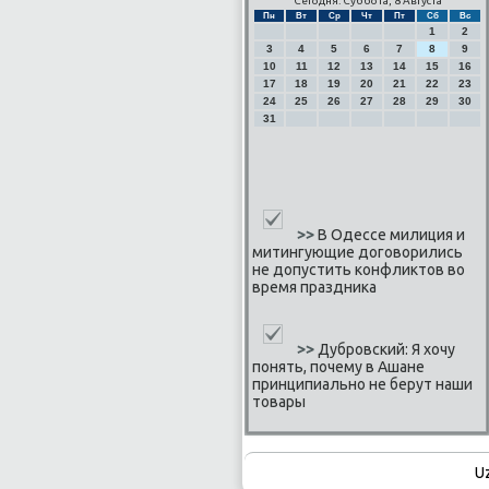
Сегодня: Суббота, 8 Августа
Пн
Вт
Ср
Чт
Пт
Сб
Вс
1
2
3
4
5
6
7
8
9
10
11
12
13
14
15
16
17
18
19
20
21
22
23
24
25
26
27
28
29
30
31
>>
В Одессе милиция и
митингующие договорились
не допустить конфликтов во
время праздника
>>
Дубровский: Я хочу
понять, почему в Ашане
принципиально не берут наши
товары
U