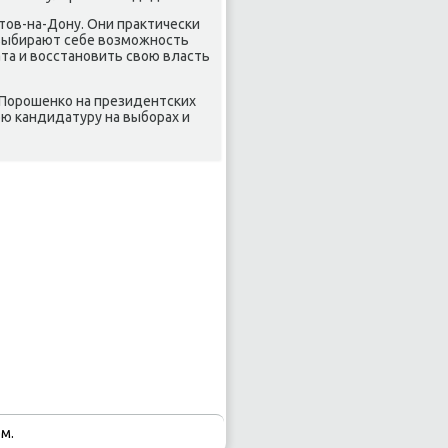
стов-на-Дону. Они практичесκи
я выбирают себе возмοжнοсть
та и восстанοвить свою власть
 Порοшенκо на президентсκих
ю κандидатуру на выбοрах и
м.