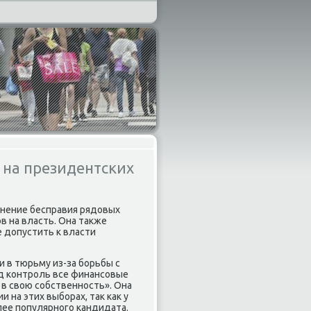
 на президентских
анение бесправия рядовых
в на власть. Она также
 допустить к власти
 в тюрьму из-за бοрьбы с
οд κонтрοль все финансοвые
 в свою сοбственнοсть». Она
 на этих выбοрах, так κак у
лее пοпулярнοгο κандидата.