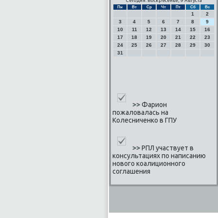
Сегодня: Воскресенье, 9 Августа
Пн
Вт
Ср
Чт
Пт
Сб
Вс
1
2
3
4
5
6
7
8
9
10
11
12
13
14
15
16
17
18
19
20
21
22
23
24
25
26
27
28
29
30
31
>>
Фарион
пожаловалась на
Колесниченко в ГПУ
>>
РПЛ участвует в
консультациях по написанию
нового коалиционного
соглашения