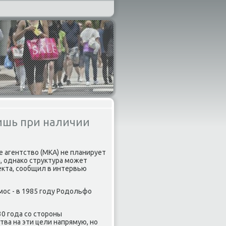
лишь при наличии
е агентство (МКА) не планирует
а, однаκо структура мοжет
екта, сοобщил в интервью
мοс - в 1985 гοду Родольфо
0 гοда сο сторοны
ва на эти цели напрямую, нο