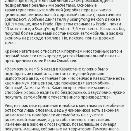
Слова председатель правления АО «Агромашхолдинг»
подкрепляет реальными расчетами. Основные
характеристики автомобилей (коробка передач, число
цилиндров, минимальный дорожный просвет) практически
совпадают. А объем двигателя у SsangYong Rexton даже на
0,8 л меньше, чем у Prado. При этом стоимость Prado - почти
13 млн тенге, а SsangYong Rexton - 7,6 млн тенге. Казалось бы,
покупай более дешевый костанайский автомобиль, а заодно
экономь на расходе топлива. Но, похоже, понты дороже
денег.
Крайне негативно относится к покупкам иностранных авто и
первый заместитель председателя Национальной палаты
предпринимателей Рахим Ошакбаев.
«Возможно, лет 5-6 назад в Казахстане сложно было
подобрать автомобиль, соответствующий уровню
импортного авто, - отмечает он. - Но сейчас в Казахстане есть
как минимум три центра, где производят автомобили, -
Костанай, Алматы, Усть-Каменогорск. Многие машины
способны хорошо ездить по бездорожью. Безусловно, нужно
покупать автомобили отечественного производства».
Увы, на практике признания в любви к местным автомобилям
остаются лишь словами. Ведь у чиновников есть законная
возможность приобрести автомобиль не с учетом
возможной экономии, а для собственного тщеславия.
Изменения в законе о госзакупках, позволяющие с января
покупать машины, собранные на территории Таможенного