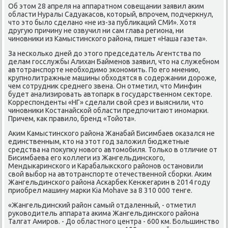
Об этом 28 апреля на аппаратном совещании заявил аким
области Нуралы Садуакасов, который, впрочем, подчеркнул,
что это было сделано «не из-за публикаций СМИ». Хотя
другую причину не озвучил ни сам глава региона, ни
чиновники из Камыстинского района, пишет «Наша газета».
За несколько дней до этого председатель Агентства по
делам госслужбы Алихан Байменов заявил, что на служебном
автотранспорте необходимо экономить. По его мнению,
крупнолитражные машины обходятся в содержании дороже,
чем сотрудник среднего звена. Он отметил, что Минфин
будет анализировать автопарк в государственном секторе.
Корреспонденты «НГ» сделали свой срез и выяснили, что
чиновники Костанайской области предпочитают иномарки.
Причем, как правило, бренд «Тойота».
Аким Камыстинского района Жанабай Бисимбаев оказался не
единственным, кто на этот год заложил бюджетные
средства на покупку нового автомобиля. Только в отличие от
Бисимбаева его коллеги из Жангельдинского,
Мендыкаринского и Карабалыкского районов остановили
свой выбор на автотранспорте отечественной сборки. Аким
Жангельдинского района Аскарбек Кенжегарин в 2014 году
приобрел машину марки Kia Mohave за 8 310 000 тенге.
«Жангельдинский район самый отдаленный, - отметил
руководитель аппарата акима Жангельдинского района
Талгат Амиров. - До областного центра - 600 км. Большинство