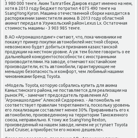
3 980 000 тенге. Аким Талгатбек Даиров ездит именно на нем,
хотя в 2013 году бюджет потратил 4 075 490 тенге на
SsangYong Kyron. Машина отечественной сборки находится в
распоряжении заместителя акима. В 2013 году областной
акимат передал в Узункольский район Lexus Lx. Остаточная
стоимость машины - 3 903 985 тенге.
В АО «Агромашхолдинг» считают, что, пока чиновники не
покажут пример покупки автомобилей местной сборки,
невозможно будет добиться признания казахстанской
продукции на местном уровне. А уж тем более говорить о ее
дальнейшей конкурентоспособности с иностранными
производителями. На заводе, отмечают костанайские
производители, есть автомобили, гарантирующие не
меньшую безопасность и комфорт, чем любимый нашими
чиновниками бренд Toyota.
«Модель Toyota, которую собрались купить для акима
Камыстинского района, не поставляется для реализации на
рынок РК, - замечает председатель правления АО
'Агромашхолдинг' Алексей Сидоренко. - Автомобиль не
соответствует правилам техрегламента, поскольку уровень
его локализации составляет менее 30%. Приравнивать его к
автомобилю, произведенному на территории Таможенного
союза, неправильно. К тому же SsangYong Rexton,
произведенный на нашем заводе, ничем не уступает Toyota
Land Cruiser, а приобрести его можно дешевле».