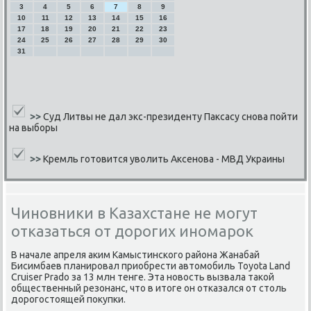
3
4
5
6
7
8
9
10
11
12
13
14
15
16
17
18
19
20
21
22
23
24
25
26
27
28
29
30
31
>>
Суд Литвы не дал экс-президенту Паксасу снова пойти
на выборы
>>
Кремль готовится уволить Аксенова - МВД Украины
Чиновники в Казахстане не могут
отказаться от дорогих иномарок
В начале апреля аким Камыстинского района Жанабай
Бисимбаев планировал приобрести автомобиль Toyota Land
Cruiser Prado за 13 млн тенге. Эта новость вызвала такой
общественный резонанс, что в итоге он отказался от столь
дорогостоящей покупки.