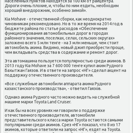
населенных пунктов находятся за 100 км от райцентра.
Дороги очень плохие, и, чтобы по ним ездить, необходим
хороший внедорожник, особенно зимой».
Kia Mohave - отечественной сборки, как неоднократно
чиновникам рекомендовано. Но в то же время на 2014 год в
бюджете района по статье расходов «Обеспечение
функционирования автомобильных дорог в городах
районного значения, поселках, селах, сельских округах»
заложено всего 5 млн тенге - на 3 млн меньше, чем стоит
автомобиль акима. Видимо, новый джип приобрести проще,
чем вкладывать средства в содержание и ремонт дорог.
Эта автомашина пользуется популярностью среди акимов. В
2013 году Kia Mohave за 7 600 000 тенге купил аким Рудного
Бахытжан Гаязов. И в ответе на запрос «НГ» сделал акцент на
поддержку отечественного производителя.
«Все служебные автомобили аппарата акима Рудного
казахстанского производства», - ответил Гаязов.
Однако акима Рудного часто можно видеть на служебной
машине марки Toyota Land Cruiser.
И как бы на всех уровнях ни говорили о поддержке
отечественного производителя, автомобили
представительского класса марки Toyota остаются самыми
популярными среди акимов. Срез «НГ» показал, что 8 из 17
акимов, которые ответили на запрос «НГ», ездят на Toyota.