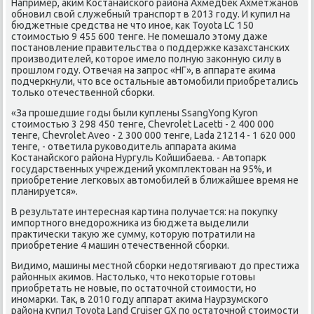
Например, аким Костанайского района Ахмедбек Ахметжанов
обновил свой служебный транспорт в 2013 году. И купил на
бюджетные средства не что иное, как Toyota LC 150
стоимостью 9 455 600 тенге. Не помешало этому даже
постановление правительства о поддержке казахстанских
производителей, которое имело полную законную силу в
прошлом году. Отвечая на запрос «НГ», в аппарате акима
подчеркнули, что все остальные автомобили приобретались
только отечественной сборки.
«За прошедшие годы были куплены SsangYong Kyron
стоимостью 3 298 450 тенге, Chevrolet Lacetti - 2 400 000
тенге, Chevrolet Aveo - 2 300 000 тенге, Lada 21214 - 1 620 000
тенге, - ответила руководитель аппарата акима
Костанайского района Нургуль Койшибаева. - Автопарк
государственных учреждений укомплектован на 95%, и
приобретение легковых автомобилей в ближайшее время не
планируется».
В результате интересная картина получается: на покупку
импортного внедорожника из бюджета выделили
практически такую же сумму, которую потратили на
приобретение 4 машин отечественной сборки.
Видимо, машины местной сборки недотягивают до престижа
районных акимов. Настолько, что некоторые готовы
приобретать не новые, по остаточной стоимости, но
иномарки. Так, в 2010 году аппарат акима Наурзумского
района купил Toyota Land Cruiser GX по остаточной стоимости