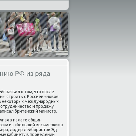
нию РФ из ряда
ейг заявил о том, что после
ны строить с Россией «новое
из некоторых международных
сотрудничество и продажу
написал британский министр.
упая в палате общин
ссии из «большой восьмерки» в
ьера, лидер лейбористов Эд
му кабинету в проведении