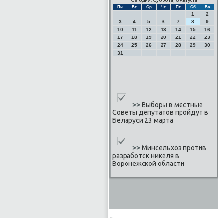
Сегодня: Суббота, 8 Августа
Пн
Вт
Ср
Чт
Пт
Сб
Вс
1
2
3
4
5
6
7
8
9
10
11
12
13
14
15
16
17
18
19
20
21
22
23
24
25
26
27
28
29
30
31
>>
Выборы в местные
Советы депутатов пройдут в
Беларуси 23 марта
>>
Минсельхоз против
разработок никеля в
Воронежской области