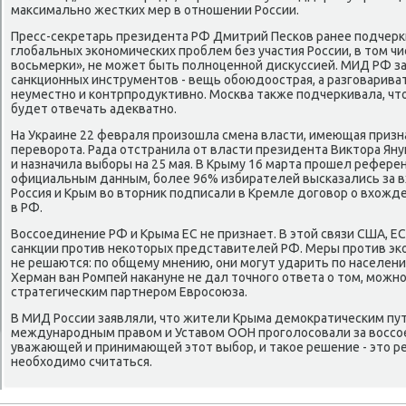
максимально жестких мер в отношении России.
Пресс-секретарь президента РФ Дмитрий Песков ранее подчерк
глобальных экономических проблем без участия России, в том ч
восьмерки», не может быть полноценной дискуссией. МИД РФ за
санкционных инструментов - вещь обоюдоострая, а разговариват
неуместно и контрпродуктивно. Москва также подчеркивала, ч
будет отвечать адекватно.
На Украине 22 февраля произошла смена власти, имеющая призн
переворота. Рада отстранила от власти президента Виктора Ян
и назначила выборы на 25 мая. В Крыму 16 марта прошел рефере
официальным данным, более 96% избирателей высказались за в
Россия и Крым во вторник подписали в Кремле договор о вхожд
в РФ.
Воссоединение РФ и Крыма ЕС не признает. В этой связи США, Е
санкции против некоторых представителей РФ. Меры против эк
не решаются: по общему мнению, они могут ударить по населени
Херман ван Ромпей накануне не дал точного ответа о том, можн
стратегическим партнером Евросоюза.
В МИД России заявляли, что жители Крыма демократическим пут
международным правом и Уставом ООН проголосовали за воссое
уважающей и принимающей этот выбор, и такое решение - это ре
необходимо считаться.