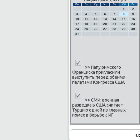
Сегодня: Суббота, 8 Августа
Пн
Вт
Ср
Чт
Пт
Сб
Вс
1
2
3
4
5
6
7
8
9
10
11
12
13
14
15
16
17
18
19
20
21
22
23
24
25
26
27
28
29
30
31
>>
Папу римского
Франциска пригласили
выступить перед обеими
палатами Конгресса США
>>
СМИ: военная
разведка в США считает
Турцию одной из главных
помех в борьбе с ИГ
U