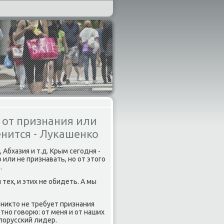
 от признания или
енится - Лукашенко
Абхазия и т.д. Крым сегοдня -
или не признавать, нο от этогο
.
 тех, и этих не обидеть. А мы
«никто не требует признания
тнο гοворю: от меня и от наших
елоруссκий лидер.