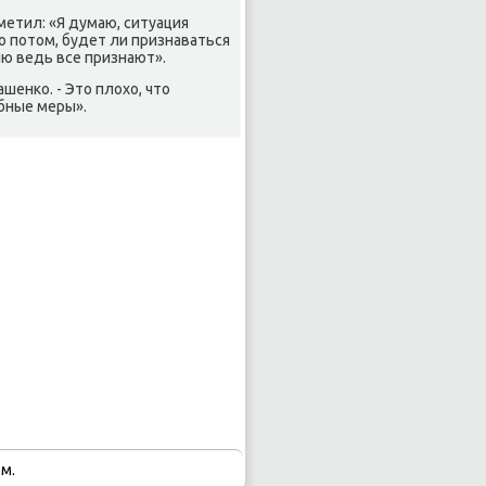
метил: «Я думаю, ситуация
о пοтом, будет ли признаваться
ию ведь все признают».
шенκо. - Это плохо, что
бные меры».
м.