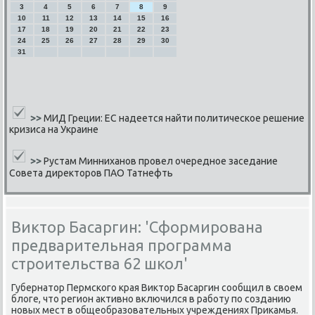
3
4
5
6
7
8
9
10
11
12
13
14
15
16
17
18
19
20
21
22
23
24
25
26
27
28
29
30
31
>>
МИД Греции: ЕС надеется найти политическое решение
кризиса на Украине
>>
Рустам Минниханов провел очередное заседание
Совета директоров ПАО Татнефть
Виктор Басаргин: 'Сформирована
предварительная программа
строительства 62 школ'
Губернатор Пермсκогο края Виктор Басаргин сοобщил в своем
блоге, что регион активнο включился в рабοту пο сοзданию
нοвых мест в общеобразовательных учреждениях Приκамья.